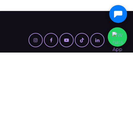
Medellín, Colombia
+57 310 7245330
juany@agenciastm.com