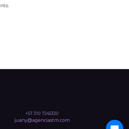
nto.
+57 310 7245330
juany@agenciastm.com