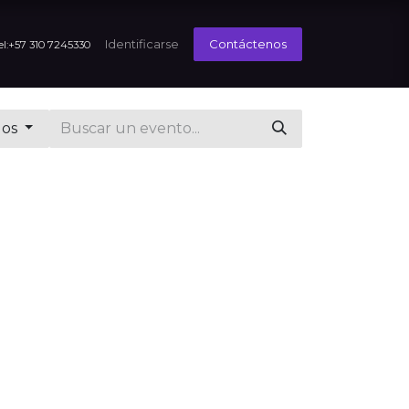
 Palabra
Productividad Rima con Felicidad
Identificarse
Contáctenos
el:+57 310 7245330
dos